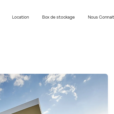
Accueil
Vente
Location
Box de stock
Location
Box de stockage
Nous Connai