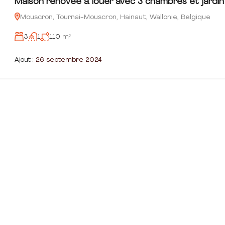
Maison rénovée à louer avec 3 chambres et jardin
Mouscron, Tournai-Mouscron, Hainaut, Wallonie, Belgique
3
1
110
m²
Ajout :
26 septembre 2024