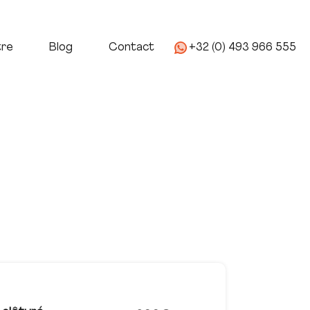
age
Nous Connaitre
Blog
Contact
tre
Blog
Contact
+32 (0) 493 966 555