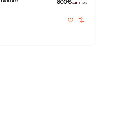
 clôturé
800€
par mois