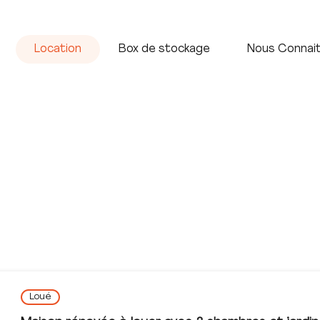
Accueil
Vente
Location
Box de stock
Location
Box de stockage
Nous Connai
Loué