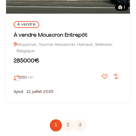
1
À vendre
À vendre Mouscron Entrepôt
Mouscron, Tournai-Mouscron, Hainaut, Wallonie,
Belgique
285000€
650
m²
Ajout :
21 juillet 2025
1
2
3