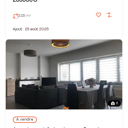
295000€
235
m²
Ajout :
25 août 2025
8
À vendre