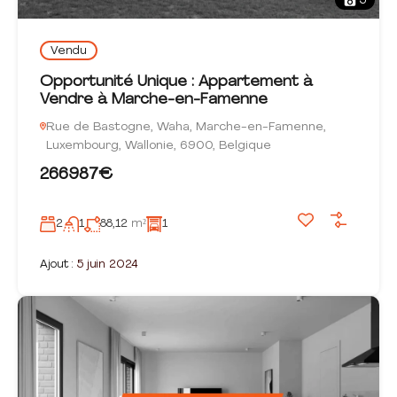
5
Vendu
Opportunité Unique : Appartement à
Vendre à Marche-en-Famenne
Rue de Bastogne, Waha, Marche-en-Famenne,
Luxembourg, Wallonie, 6900, Belgique
266987€
2
1
88,12
m²
1
Ajout :
5 juin 2024