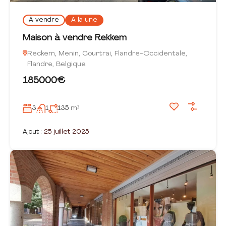
À vendre
A la une
Maison à vendre Rekkem
Reckem, Menin, Courtrai, Flandre-Occidentale,
Flandre, Belgique
185000€
3
1
135
m²
Ajout :
25 juillet 2025