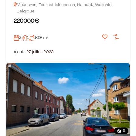
Mouscron, Tournai-Mouscron, Hainaut, Wallonie,
Belgique
220000€
2
1
109
m²
Ajout :
27 juillet 2025
6