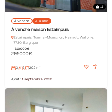
11
À vendre
A la une
À vendre maison Estaimpuis
Estaimpuis, Tournai-Mouscron, Hainaut, Wallonie,
7730, Belgique
310000€
295000€
3
2
205
m²
Ajout :
1 septembre 2025