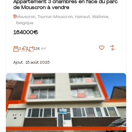
Appartement 3 chambres en face du parc
de Mouscron à vendre
Mouscron, Tournai-Mouscron, Hainaut, Wallonie,
Belgique
164000€
3
1
124
m²
Ajout :
15 août 2025