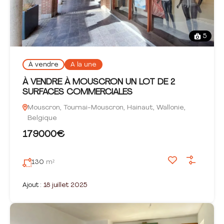
5
À vendre
A la une
À VENDRE À MOUSCRON UN LOT DE 2
SURFACES COMMERCIALES
Mouscron, Tournai-Mouscron, Hainaut, Wallonie,
Belgique
179000€
130
m²
Ajout :
18 juillet 2025