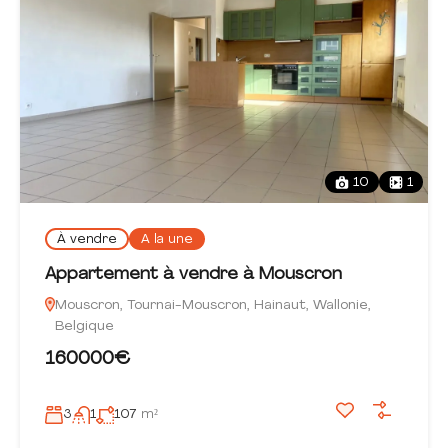
10
1
À vendre
A la une
Appartement à vendre à Mouscron
Mouscron, Tournai-Mouscron, Hainaut, Wallonie,
Belgique
160000€
3
1
107
m²