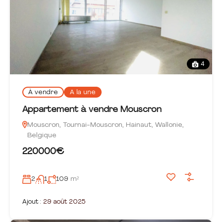
4
À vendre
A la une
Appartement à vendre Mouscron
Mouscron, Tournai-Mouscron, Hainaut, Wallonie,
Belgique
220000€
2
1
109
m²
Ajout :
29 août 2025