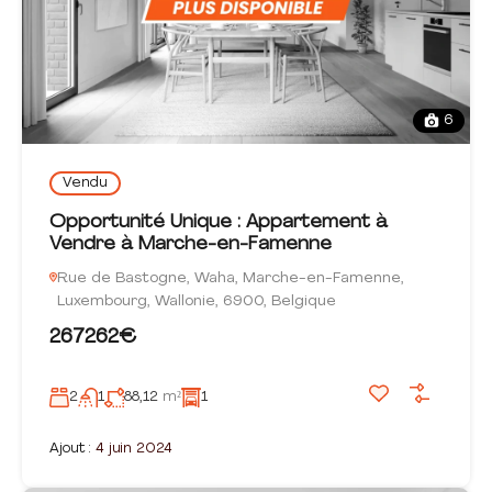
6
Vendu
Opportunité Unique : Appartement à
Vendre à Marche-en-Famenne
Rue de Bastogne, Waha, Marche-en-Famenne,
Luxembourg, Wallonie, 6900, Belgique
267262€
2
1
88,12
m²
1
Ajout :
4 juin 2024