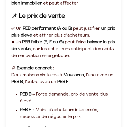
bien immobilier
et peut affecter :
📌 Le prix de vente
✅ Un
PEB performant (A ou B)
peut justifier
un prix
plus élevé
et attirer plus d’acheteurs.
❌ Un
PEB faible (E, F ou G)
peut faire
baisser le prix
de vente
, car les acheteurs anticipent des coûts
de rénovation énergétique.
🔎
Exemple concret
:
Deux maisons similaires à
Mouscron
, l’une avec un
PEB B
, l’autre avec un
PEB F
:
PEB B
→ Forte demande, prix de vente plus
élevé.
PEB F
→ Moins d’acheteurs intéressés,
nécessité de négocier le prix.