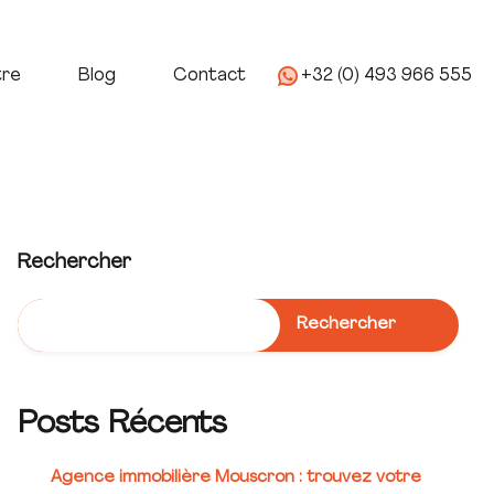
age
Nous Connaitre
Blog
Contact
tre
Blog
Contact
+32 (0) 493 966 555
Rechercher
Rechercher
Posts Récents
Agence immobilière Mouscron : trouvez votre