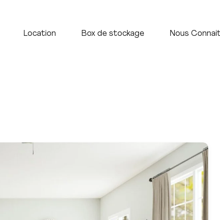
Accueil
Vente
Location
Box de stock
Location
Box de stockage
Nous Connai