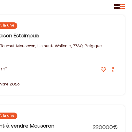
A la une
aison Estaimpuis
Tournai-Mouscron, Hainaut, Wallonie, 7730, Belgique
m²
mbre 2025
A la une
t à vendre Mouscron
220000€