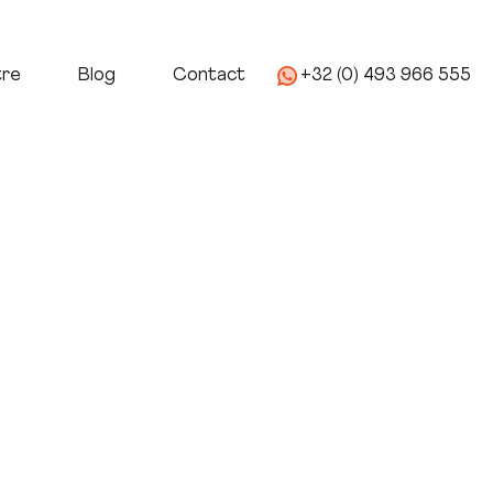
age
Nous Connaitre
Blog
Contact
tre
Blog
Contact
+32 (0) 493 966 555