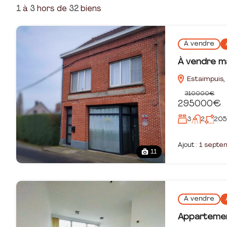
1
à
3
hors de
32
biens
À vendre
À vendre m
Estaimpuis, 
310000€
295000€
3
2
205
Ajout :
1 septe
11
À vendre
Appartemen