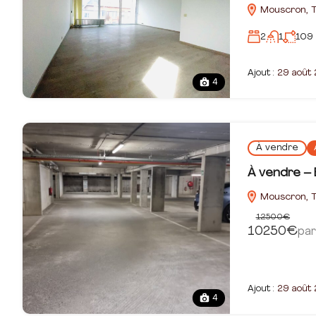
Mouscron, T
2
1
109
Ajout :
29 août
4
À vendre
À vendre –
Mouscron, T
12500€
10250€
pa
Ajout :
29 août
4