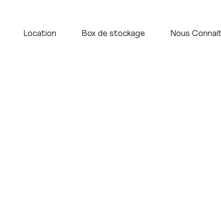
Accueil
Vente
Location
Box de stock
Location
Box de stockage
Nous Connai