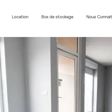
Accueil
Vente
Location
Box de stock
Location
Box de stockage
Nous Connai