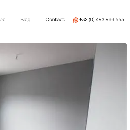
age
Nous Connaitre
Blog
Contact
tre
Blog
Contact
+32 (0) 493 966 555