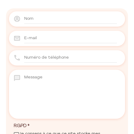
RGPD
*
Je consens à ce que ce site stocke mes