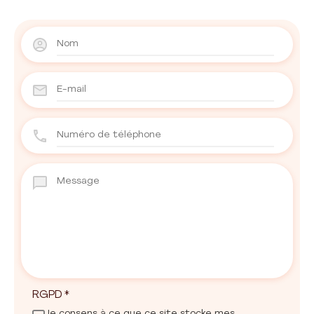
RGPD
*
Je consens à ce que ce site stocke mes